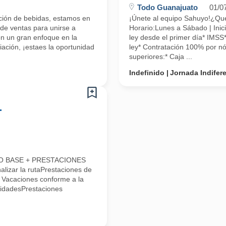
Todo Guanajuato
01/0
ución de bebidas, estamos en
¡Únete al equipo Sahuyo!¿
 de ventas para unirse a
Horario:Lunes a Sábado | Inici
on un gran enfoque en la
ley desde el primer día* IMSS
iación, ¡estaes la oportunidad
ley* Contratación 100% por nó
superiores:* Caja ...
Indefinido
Jornada Indifer
-
LDO BASE + PRESTACIONES
alizar la rutaPrestaciones de
* Vacaciones conforme a la
lidadesPrestaciones