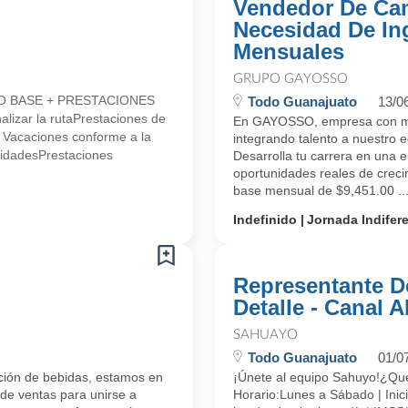
Vendedor De Cam
Necesidad De In
Mensuales
GRUPO GAYOSSO
LDO BASE + PRESTACIONES
Todo Guanajuato
13/0
alizar la rutaPrestaciones de
En GAYOSSO, empresa con más
* Vacaciones conforme a la
integrando talento a nuest
lidadesPrestaciones
Desarrolla tu carrera en una 
oportunidades reales de cr
base mensual de $9,451.00 ..
Indefinido
Jornada Indifer
Representante D
Detalle - Canal 
SAHUAYO
Todo Guanajuato
01/0
ución de bebidas, estamos en
¡Únete al equipo Sahuyo!¿
 de ventas para unirse a
Horario:Lunes a Sábado | Inici