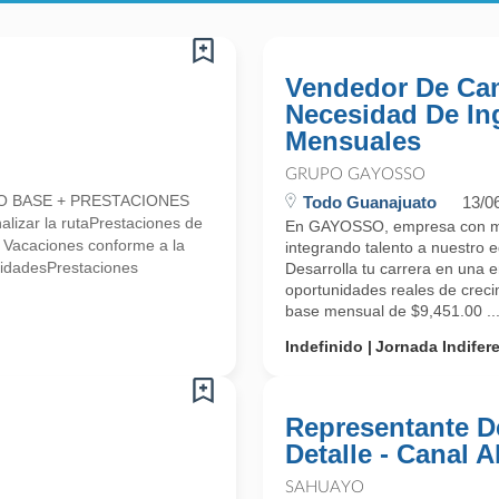
Vendedor De Cam
Necesidad De In
Mensuales
GRUPO GAYOSSO
LDO BASE + PRESTACIONES
Todo Guanajuato
13/0
alizar la rutaPrestaciones de
En GAYOSSO, empresa con más
* Vacaciones conforme a la
integrando talento a nuest
lidadesPrestaciones
Desarrolla tu carrera en una 
oportunidades reales de cr
base mensual de $9,451.00 ..
Indefinido
Jornada Indifer
Representante D
Detalle - Canal 
SAHUAYO