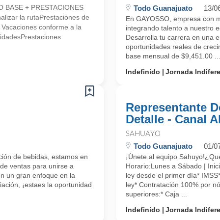
LDO BASE + PRESTACIONES
Todo Guanajuato
13/0
alizar la rutaPrestaciones de
En GAYOSSO, empresa con más
* Vacaciones conforme a la
integrando talento a nuest
lidadesPrestaciones
Desarrolla tu carrera en una 
oportunidades reales de cr
base mensual de $9,451.00 ..
Indefinido
Jornada Indifer
Representante D
Detalle - Canal 
SAHUAYO
Todo Guanajuato
01/0
ución de bebidas, estamos en
¡Únete al equipo Sahuyo!¿
 de ventas para unirse a
Horario:Lunes a Sábado | Inici
on un gran enfoque en la
ley desde el primer día* IMSS
iación, ¡estaes la oportunidad
ley* Contratación 100% por nó
superiores:* Caja ...
Indefinido
Jornada Indifer