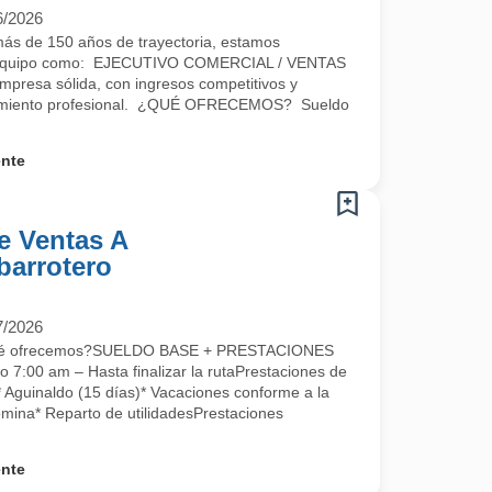
6/2026
 de 150 años de trayectoria, estamos
ro equipo como: EJECUTIVO COMERCIAL / VENTAS
empresa sólida, con ingresos competitivos y
ecimiento profesional. ¿QUÉ OFRECEMOS? Sueldo
.
ente
e Ventas A
Abarrotero
7/2026
Qué ofrecemos?SUELDO BASE + PRESTACIONES
o 7:00 am – Hasta finalizar la rutaPrestaciones de
* Aguinaldo (15 días)* Vacaciones conforme a la
mina* Reparto de utilidadesPrestaciones
ente