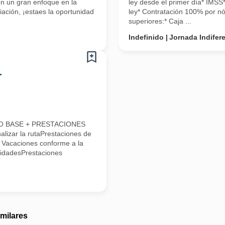
on un gran enfoque en la
ley desde el primer día* IMSS
iación, ¡estaes la oportunidad
ley* Contratación 100% por nó
superiores:* Caja ...
Indefinido
Jornada Indifer
-
LDO BASE + PRESTACIONES
alizar la rutaPrestaciones de
* Vacaciones conforme a la
lidadesPrestaciones
imilares