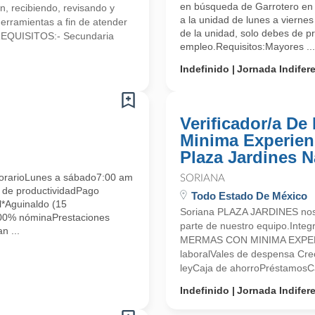
en búsqueda de Garrotero en V
n, recibiendo, revisando y
a la unidad de lunes a vierne
herramientas a fin de atender
de la unidad, solo debes de pr
.REQUISITOS:- Secundaria
empleo.Requisitos:Mayores ...
Indefinido
Jornada Indifer
Verificador/a D
Minima Experienc
Plaza Jardines 
arioLunes a sábado7:00 am
SORIANA
 de productividadPago
Todo Estado De México
*Aguinaldo (15
Soriana PLAZA JARDINES nos 
100% nóminaPrestaciones
parte de nuestro equipo.Int
n ...
MERMAS CON MINIMA EXPERIE
laboralVales de despensa Crec
leyCaja de ahorroPréstamosCa
Indefinido
Jornada Indifer