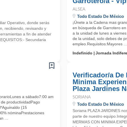
Garrotero/a - Vip
ALSEA
Todo Estado De México
¡Únete a la Cadena mas gran
iliar Operativo, donde serás
en búsqueda de Garrotero en V
n, recibiendo, revisando y
a la unidad de lunes a vierne
herramientas a fin de atender
de la unidad, solo debes de pr
.REQUISITOS:- Secundaria
empleo.Requisitos:Mayores ...
Indefinido
Jornada Indifer
Verificador/a D
Minima Experienc
Plaza Jardines 
arioLunes a sábado7:00 am
SORIANA
 de productividadPago
Todo Estado De México
*Aguinaldo (15
Soriana PLAZA JARDINES nos 
100% nóminaPrestaciones
parte de nuestro equipo.Int
n ...
MERMAS CON MINIMA EXPERIE