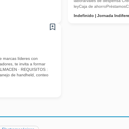
laboralVales de despensa Crec
leyCaja de ahorroPréstamosCa
Indefinido
Jornada Indifer
e marcas líderes con
dores, te invita a formar
 ALMACEN · REQUISITOS :
anejo de handheld, conteo