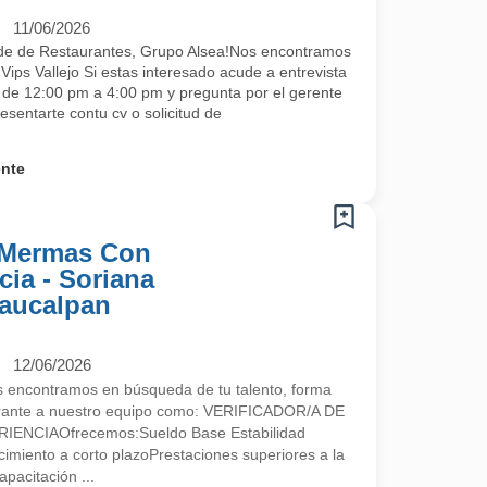
11/06/2026
de de Restaurantes, Grupo Alsea!Nos encontramos
ips Vallejo Si estas interesado acude a entrevista
s de 12:00 pm a 4:00 pm y pregunta por el gerente
esentarte contu cv o solicitud de
ente
e Mermas Con
ia - Soriana
Naucalpan
12/06/2026
encontramos en búsqueda de tu talento, forma
egrante a nuestro equipo como: VERIFICADOR/A DE
NCIAOfrecemos:Sueldo Base Estabilidad
imiento a corto plazoPrestaciones superiores a la
pacitación ...