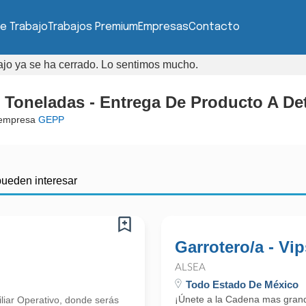
e Trabajo
Trabajos Premium
Empresas
Contacto
bajo ya se ha cerrado. Lo sentimos mucho.
 Toneladas - Entrega De Producto A Det
 empresa
GEPP
pueden interesar
Garrotero/a - Vip
ALSEA
Todo Estado De México
¡Únete a la Cadena mas gran
iliar Operativo, donde serás