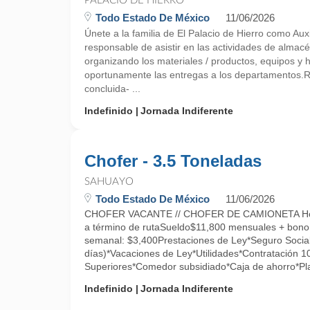
PALACIO DE HIERRO
Todo Estado De México
11/06/2026
Únete a la familia de El Palacio de Hierro como Aux
responsable de asistir en las actividades de almacé
organizando los materiales / productos, equipos y 
oportunamente las entregas a los departamentos
concluida- ...
Indefinido
Jornada Indiferente
Chofer - 3.5 Toneladas
SAHUAYO
Todo Estado De México
11/06/2026
CHOFER VACANTE // CHOFER DE CAMIONETA Hor
a término de rutaSueldo$11,800 mensuales + bono
semanal: $3,400Prestaciones de Ley*Seguro Social
días)*Vacaciones de Ley*Utilidades*Contratación 
Superiores*Comedor subsidiado*Caja de ahorro*Pla
Indefinido
Jornada Indiferente