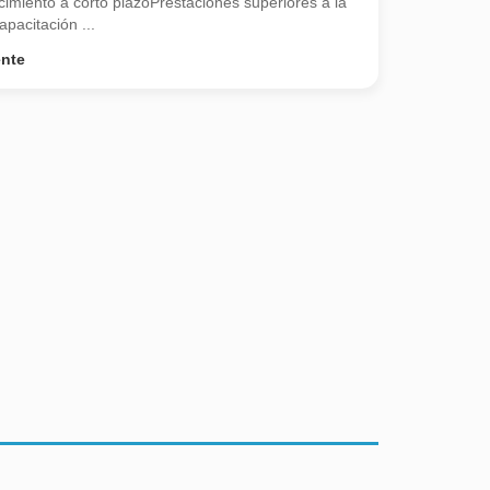
imiento a corto plazoPrestaciones superiores a la
pacitación ...
ente