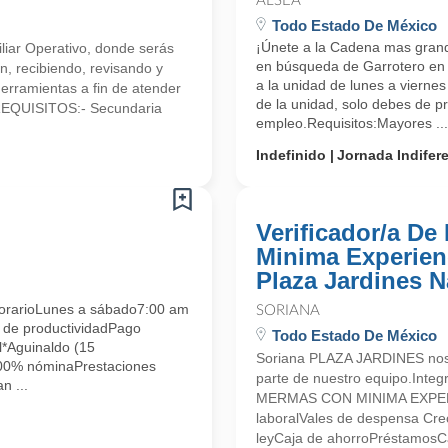
ALSEA
Todo Estado De México
¡Únete a la Cadena mas gran
iliar Operativo, donde serás
en búsqueda de Garrotero en V
n, recibiendo, revisando y
a la unidad de lunes a vierne
herramientas a fin de atender
de la unidad, solo debes de pr
.REQUISITOS:- Secundaria
empleo.Requisitos:Mayores ...
Indefinido
Jornada Indifer
Verificador/a D
Minima Experienc
Plaza Jardines 
arioLunes a sábado7:00 am
SORIANA
 de productividadPago
Todo Estado De México
*Aguinaldo (15
Soriana PLAZA JARDINES nos 
100% nóminaPrestaciones
parte de nuestro equipo.Int
n ...
MERMAS CON MINIMA EXPERIE
laboralVales de despensa Crec
leyCaja de ahorroPréstamosCa