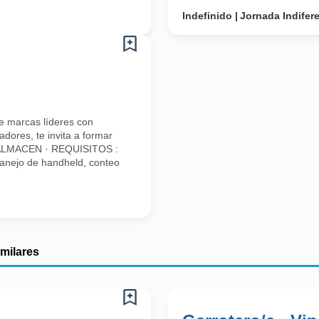
Indefinido
Jornada Indifer
e marcas líderes con
dores, te invita a formar
 ALMACEN · REQUISITOS :
anejo de handheld, conteo
imilares