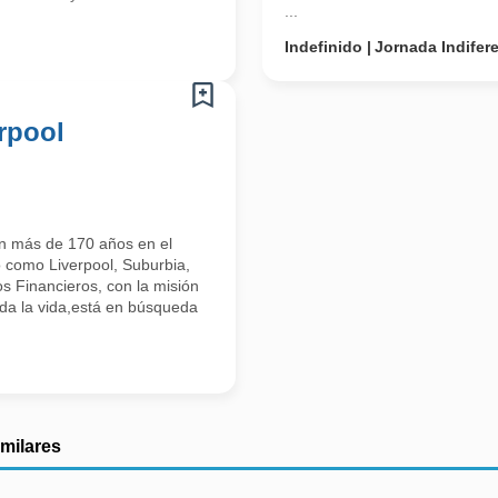
...
Indefinido
Jornada Indifer
rpool
on más de 170 años en el
 como Liverpool, Suburbia,
s Financieros, con la misión
toda la vida,está en búsqueda
imilares