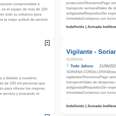
protecciónOfrecemosPago se
icana comprometida a
transporte semanalVales de 
or, es el equipo de más de 100
antigüedadRequisitosSin expe
nen todo su esfuerzo para
inmediataContamos con turno
 la mejor actitud de servicio
Indefinido
Jornada Indifer
Vigilante - Soria
SORIANA
Todo Jalisco
21/06/202
SORIANA CORDILLERASEstamo
vigilantesOfrecemosPago sem
 deleitar a nuestros
transporteVales de despensa 
 más de 100 mil personas que
antigüedadRequisitosSin expe
zo para ofrecer los mejores
inmediataContamos con tur
e servicio y buscando el
...
Indefinido
Jornada Indifer