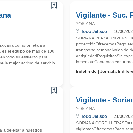
iana
Vigilante - Suc.
SORIANA
Todo Jalisco
16/06/202
SORIANA PLAZA UNIVERSIDADE
protecciónOfrecemosPago se
icana comprometida a
transporte semanalVales de 
or, es el equipo de más de 100
antigüedadRequisitosSin expe
nen todo su esfuerzo para
inmediataContamos con turno
 la mejor actitud de servicio
Indefinido
Jornada Indifer
Vigilante - Soria
SORIANA
Todo Jalisco
21/06/202
SORIANA CORDILLERASEstamo
vigilantesOfrecemosPago sem
 deleitar a nuestros