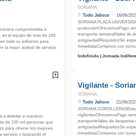
SORIANA
Todo Jalisco
16/06/202
SORIANA PLAZA UNIVERSIDADE
protecciónOfrecemosPago se
icana comprometida a
transporte semanalVales de 
or, es el equipo de más de 100
antigüedadRequisitosSin expe
nen todo su esfuerzo para
inmediataContamos con turno
 la mejor actitud de servicio
Indefinido
Jornada Indifer
Vigilante - Soria
SORIANA
Todo Jalisco
21/06/202
SORIANA CORDILLERASEstamo
vigilantesOfrecemosPago sem
 deleitar a nuestros
transporteVales de despensa 
 más de 100 mil personas que
antigüedadRequisitosSin expe
zo para ofrecer los mejores
inmediataContamos con tur
e servicio y buscando el