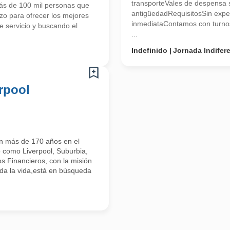
transporteVales de despensa 
 más de 100 mil personas que
antigüedadRequisitosSin expe
zo para ofrecer los mejores
inmediataContamos con tur
e servicio y buscando el
...
Indefinido
Jornada Indifer
rpool
on más de 170 años en el
 como Liverpool, Suburbia,
s Financieros, con la misión
toda la vida,está en búsqueda