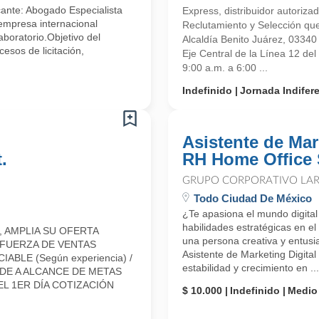
ante: Abogado Especialista
Express, distribuidor autoriz
 empresa internacional
Reclutamiento y Selección que
aboratorio.Objetivo del
Alcaldía Benito Juárez, 0334
esos de licitación,
Eje Central de la Línea 12 de
9:00 a.m. a 6:00 ...
Indefinido
Jornada Indifer
Asistente de Mar
.
RH Home Office 
GRUPO CORPORATIVO LAR
Todo Ciudad De México
¿Te apasiona el mundo digital
habilidades estratégicas en 
 AMPLIA SU OFERTA
una persona creativa y entusi
 FUERZA DE VENTAS
Asistente de Marketing Digit
LE (Según experiencia) /
estabilidad y crecimiento en ...
E A ALCANCE DE METAS
L 1ER DÍA COTIZACIÓN
$ 10.000
Indefinido
Medio