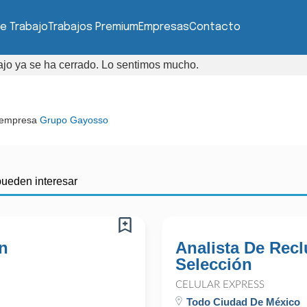
e Trabajo
Trabajos Premium
Empresas
Contacto
bajo ya se ha cerrado. Lo sentimos mucho.
 empresa
Grupo Gayosso
pueden interesar
En
Analista De Rec
Selección
CELULAR EXPRESS
Todo Ciudad De México