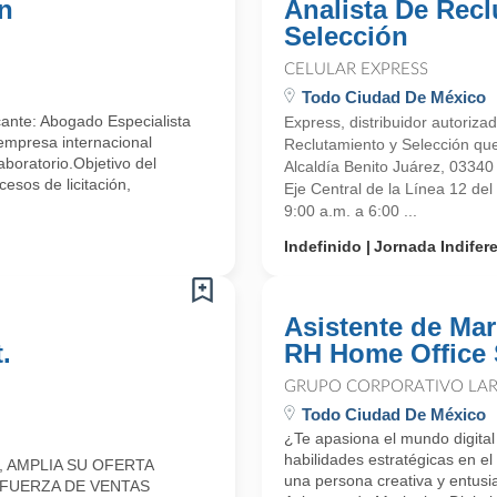
En
Analista De Rec
Selección
CELULAR EXPRESS
Todo Ciudad De México
ante: Abogado Especialista
Express, distribuidor autoriz
 empresa internacional
Reclutamiento y Selección que
aboratorio.Objetivo del
Alcaldía Benito Juárez, 0334
esos de licitación,
Eje Central de la Línea 12 de
9:00 a.m. a 6:00 ...
Indefinido
Jornada Indifer
Asistente de Mar
.
RH Home Office 
GRUPO CORPORATIVO LAR
Todo Ciudad De México
¿Te apasiona el mundo digital
habilidades estratégicas en 
 AMPLIA SU OFERTA
una persona creativa y entusi
 FUERZA DE VENTAS