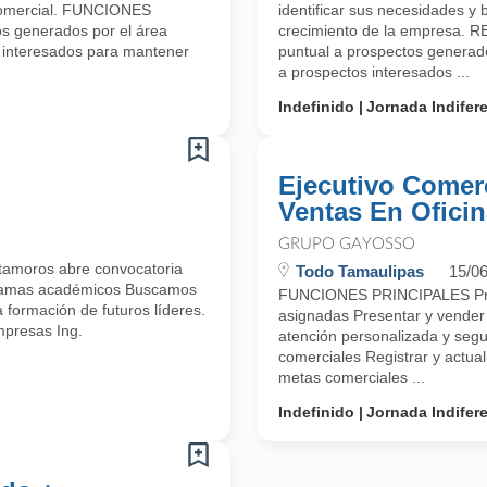
 comercial. FUNCIONES
identificar sus necesidades y 
s generados por el área
crecimiento de la empresa.
 interesados para mantener
puntual a prospectos generado
a prospectos interesados ...
Indefinido
Jornada Indifer
Ejecutivo Comerc
Ventas En Ofici
GRUPO GAYOSSO
oros abre convocatoria
Todo Tamaulipas
15/0
rogramas académicos Buscamos
FUNCIONES PRINCIPALES Pros
formación de futuros líderes.
asignadas Presentar y vender 
presas Ing.
atención personalizada y segu
comerciales Registrar y actual
metas comerciales ...
Indefinido
Jornada Indifer