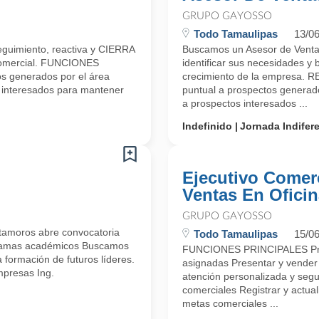
GRUPO GAYOSSO
Todo Tamaulipas
13/0
guimiento, reactiva y CIERRA
Buscamos un Asesor de Ventas 
 comercial. FUNCIONES
identificar sus necesidades y 
s generados por el área
crecimiento de la empresa.
 interesados para mantener
puntual a prospectos generado
a prospectos interesados ...
Indefinido
Jornada Indifer
Ejecutivo Comerc
Ventas En Ofici
GRUPO GAYOSSO
oros abre convocatoria
Todo Tamaulipas
15/0
rogramas académicos Buscamos
FUNCIONES PRINCIPALES Pros
formación de futuros líderes.
asignadas Presentar y vender 
presas Ing.
atención personalizada y segu
comerciales Registrar y actual
metas comerciales ...