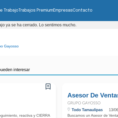
e Trabajo
Trabajos Premium
Empresas
Contacto
bajo ya se ha cerrado. Lo sentimos mucho.
po Gayosso
pueden interesar
Asesor De Ventas
GRUPO GAYOSSO
Todo Tamaulipas
13/0
guimiento, reactiva y CIERRA
Buscamos un Asesor de Ventas 