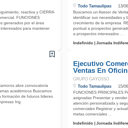
Todo Tamaulipas
13/0
guimiento, reactiva y CIERRA
Buscamos un Asesor de Ventas 
 comercial. FUNCIONES
identificar sus necesidades y 
s generados por el área
crecimiento de la empresa.
 interesados para mantener
puntual a prospectos generado
a prospectos interesados ...
Indefinido
Jornada Indifer
Ejecutivo Comerc
Ventas En Ofici
GRUPO GAYOSSO
oros abre convocatoria
Todo Tamaulipas
15/0
rogramas académicos Buscamos
FUNCIONES PRINCIPALES Pros
formación de futuros líderes.
asignadas Presentar y vender 
presas Ing.
atención personalizada y segu
comerciales Registrar y actual
metas comerciales ...
Indefinido
Jornada Indifer