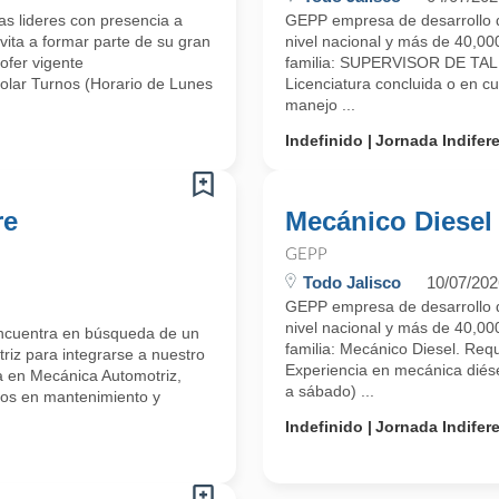
s lideres con presencia a
GEPP empresa de desarrollo d
vita a formar parte de su gran
nivel nacional y más de 40,000
ofer vigente
familia: SUPERVISOR DE TALL
Rolar Turnos (Horario de Lunes
Licenciatura concluida o en c
manejo ...
Indefinido
Jornada Indifer
re
Mecánico Diesel
GEPP
Todo Jalisco
10/07/202
GEPP empresa de desarrollo d
nivel nacional y más de 40,000
encuentra en búsqueda de un
familia: Mecánico Diesel. Requ
riz para integrarse a nuestro
Experiencia en mecánica diése
a en Mecánica Automotriz,
a sábado) ...
ños en mantenimiento y
Indefinido
Jornada Indifer