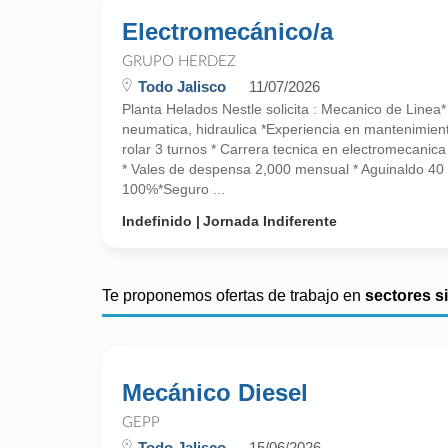
Electromecánico/a
GRUPO HERDEZ
Todo Jalisco
11/07/2026
Planta Helados Nestle solicita : Mecanico de Linea*
neumatica, hidraulica *Experiencia en mantenimient
rolar 3 turnos * Carrera tecnica en electromecani
* Vales de despensa 2,000 mensual * Aguinaldo 40 
100%*Seguro ...
Indefinido
Jornada Indiferente
Te proponemos ofertas de trabajo en
sectores s
Mecánico Diesel
GEPP
Todo Jalisco
15/06/2026