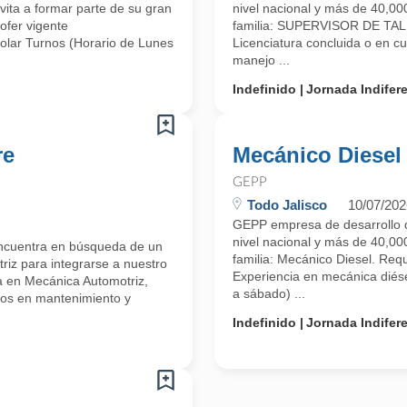
vita a formar parte de su gran
nivel nacional y más de 40,000
ofer vigente
familia: SUPERVISOR DE TALL
Rolar Turnos (Horario de Lunes
Licenciatura concluida o en c
manejo ...
Indefinido
Jornada Indifer
re
Mecánico Diesel
GEPP
Todo Jalisco
10/07/202
GEPP empresa de desarrollo d
nivel nacional y más de 40,000
encuentra en búsqueda de un
familia: Mecánico Diesel. Requ
riz para integrarse a nuestro
Experiencia en mecánica diése
a en Mecánica Automotriz,
a sábado) ...
ños en mantenimiento y
Indefinido
Jornada Indifer