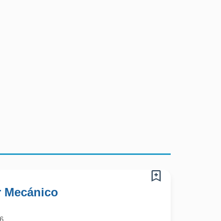
r Mecánico
6