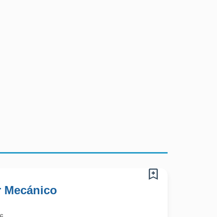
r Mecánico
6