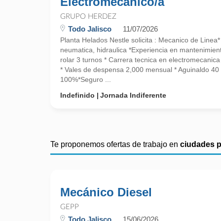
Electromecánico/a
GRUPO HERDEZ
Todo Jalisco
11/07/2026
Planta Helados Nestle solicita : Mecanico de Linea*
neumatica, hidraulica *Experiencia en mantenimient
rolar 3 turnos * Carrera tecnica en electromecani
* Vales de despensa 2,000 mensual * Aguinaldo 40 
100%*Seguro ...
Indefinido
Jornada Indiferente
Te proponemos ofertas de trabajo en
ciudades 
Mecánico Diesel
GEPP
Todo Jalisco
15/06/2026