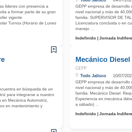
s lideres con presencia a
GEPP empresa de desarrollo d
vita a formar parte de su gran
nivel nacional y más de 40,000
ofer vigente
familia: SUPERVISOR DE TALL
Rolar Turnos (Horario de Lunes
Licenciatura concluida o en c
manejo ...
Indefinido
Jornada Indifer
re
Mecánico Diesel
GEPP
Todo Jalisco
10/07/202
GEPP empresa de desarrollo d
nivel nacional y más de 40,000
encuentra en búsqueda de un
familia: Mecánico Diesel. Requ
riz para integrarse a nuestro
Experiencia en mecánica diése
a en Mecánica Automotriz,
a sábado) ...
ños en mantenimiento y
Indefinido
Jornada Indifer