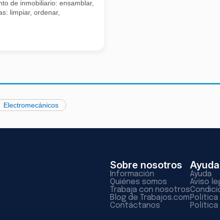
to de inmobiliario: ensamblar,
s: limpiar, ordenar,
Electromecánicos
Sobre nosotros
Ayuda
Información
Ayuda
Quiénes somos
Aviso le
Trabaja con nosotros
Condici
Blog de Trabajos.com
Polític
Contáctanos
Política