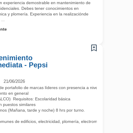
n experiencia demostrable en mantenimiento de
esidenciales. Debes tener conocimientos en
nica y plomería. Experiencia en la realizaciónde
...
ente
tenimiento
ediata - Pepsi
21/06/2026
 portafolio de marcas líderes con presencia a nivel nacional y más de 
iento en general
CO) Requisitos: Escolaridad básica
n puestos similares
rnos (Mañana, tarde y noche) 8 hrs por turno.
unes de edificios, electricidad, plomería, electromecánico, pintura, a