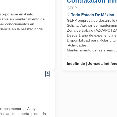
Contratación Inm
GEPP
corporarse en Aliato.
Todo Estado De México
trable en mantenimiento de
GEPP empresa de desarrollo de
ener conocimientos en
Solicita: Auxiliar de mantenim
riencia en la realizaciónde
Zona de trabajo (AZCAPOTZAL
Desde 1 año de experiencia e
Disponibilidad para Rolar 3 tu
Actividades:
Mantenimiento de las áreas com
...
Indefinido
Jornada Indifer
raciones menores. Apoyo
ásicas, fontanería, plomería,