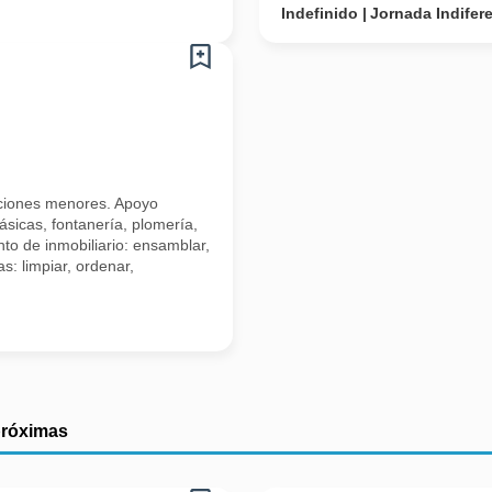
Indefinido
Jornada Indifer
raciones menores. Apoyo
ásicas, fontanería, plomería,
to de inmobiliario: ensamblar,
s: limpiar, ordenar,
próximas