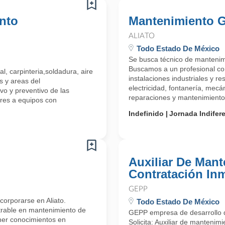
ento
Mantenimiento G
ALIATO
Todo Estado De México
Se busca técnico de mantenimi
Buscamos a un profesional co
, carpinteria,soldadura, aire
instalaciones industriales y r
s y areas del
electricidad, fontanería, mecá
vo y preventivo de las
reparaciones y mantenimiento 
res a equipos con
Indefinido
Jornada Indifer
Auxiliar De Man
Contratación Inm
GEPP
corporarse en Aliato.
Todo Estado De México
trable en mantenimiento de
GEPP empresa de desarrollo de
ener conocimientos en
Solicita: Auxiliar de mantenim