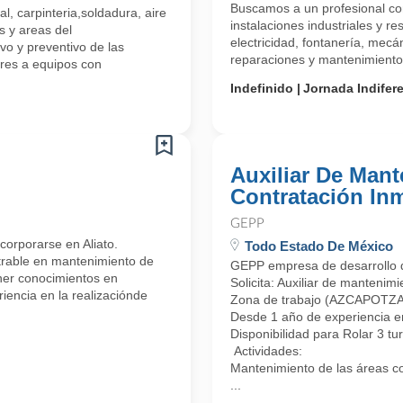
Buscamos a un profesional co
, carpinteria,soldadura, aire
instalaciones industriales y r
s y areas del
electricidad, fontanería, mecá
vo y preventivo de las
reparaciones y mantenimiento 
res a equipos con
Indefinido
Jornada Indifer
Auxiliar De Man
Contratación Inm
GEPP
corporarse en Aliato.
Todo Estado De México
trable en mantenimiento de
GEPP empresa de desarrollo de
ener conocimientos en
Solicita: Auxiliar de mantenim
riencia en la realizaciónde
Zona de trabajo (AZCAPOTZAL
Desde 1 año de experiencia e
Disponibilidad para Rolar 3 tu
Actividades:
Mantenimiento de las áreas com
...