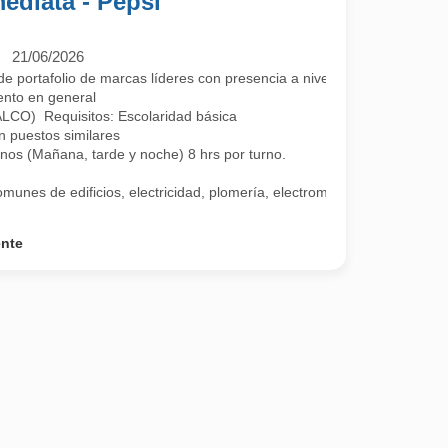
ediata - Pepsi
21/06/2026
 portafolio de marcas líderes con presencia a nivel nacional y más de 
iento en general
CO) Requisitos: Escolaridad básica
n puestos similares
rnos (Mañana, tarde y noche) 8 hrs por turno.
unes de edificios, electricidad, plomería, electromecánico, pintura, a
ente