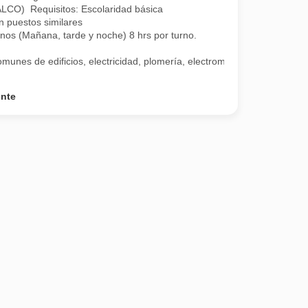
CO) Requisitos: Escolaridad básica
n puestos similares
rnos (Mañana, tarde y noche) 8 hrs por turno.
unes de edificios, electricidad, plomería, electromecánico, pintura, a
ente