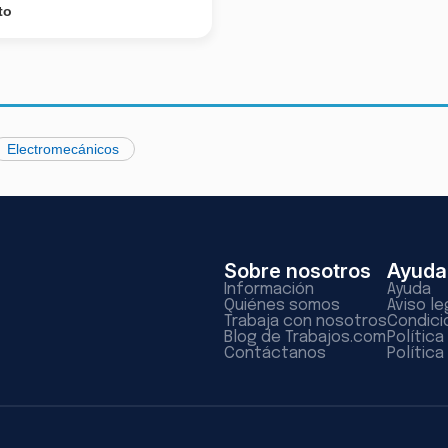
to
Electromecánicos
Sobre nosotros
Ayuda
Información
Ayuda
Quiénes somos
Aviso le
Trabaja con nosotros
Condici
Blog de Trabajos.com
Polític
Contáctanos
Política