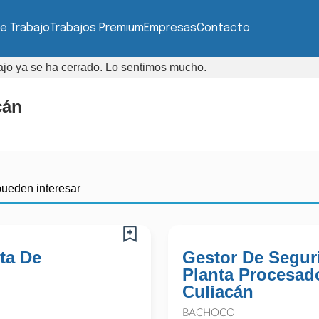
e Trabajo
Trabajos Premium
Empresas
Contacto
bajo ya se ha cerrado. Lo sentimos mucho.
cán
pueden interesar
ta De
Gestor De Segur
Planta Procesad
Culiacán
BACHOCO