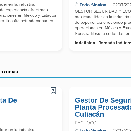
er en la industria
Todo Sinaloa
02/07/20
 de experiencia ofreciendo
GESTOR SEGURIDAD Y ECOL
eraciones en México y Estados
mexicana líder en la industria
ra filosofía sefundamenta en
de experiencia ofreciendo pro
operaciones en México y Esta
Nuestra filosofía se fundament
Indefinido
Jornada Indifer
próximas
ta De
Gestor De Segur
Planta Procesad
Culiacán
BACHOCO
er en la industria
Todo Sinaloa
02/07/20