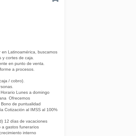
 en Latinoamérica, buscamos Cajero/a con enfoque en orden, responsabi
y cortes de caja.
iente en punto de venta.
nforme a procesos.
aja / cobro).
ersonas.
 Horario Lunes a domingo
emana Ofrecemos
 Bono de puntualidad
ía Cotización al IMSS al 100%
d) 12 días de vacaciones
 a gastos funerarios
recimiento interno