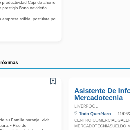
e productividad Caja de ahorro
 prestigio Bono navideño
na empresa sólida, postúlate por este medio y forma parte de la experi
próximas
Asistente De Inf
Mercadotecnia
LIVERPOOL
Todo Querétaro
11/06/
e su Familia naranja, vivir
CENTRO COMERCIAL GALER
para: • Piso de
MERCADOTECNIASUELDO ME