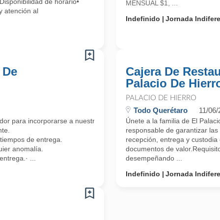
Disponibilidad de horario•
MENSUAL $1, ...
y atención al
Indefinido
Jornada Indifer
 De
Cajera De Restau
Palacio De Hierr
PALACIO DE HIERRO
Todo Querétaro
11/06/
r para incorporarse a nuestro equipo en nuestra sede principal.
Únete a la familia de El Pala
nte.
responsable de garantizar las
 tiempos de entrega.
recepción, entrega y custodia
quier anomalía.
documentos de valor.Requisito
ntrega.· ...
desempeñando ...
Indefinido
Jornada Indifer