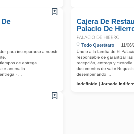
 De
Cajera De Restau
Palacio De Hierr
PALACIO DE HIERRO
Todo Querétaro
11/06/
r para incorporarse a nuestro equipo en nuestra sede principal.
Únete a la familia de El Pala
nte.
responsable de garantizar las
 tiempos de entrega.
recepción, entrega y custodia
quier anomalía.
documentos de valor.Requisito
ntrega.· ...
desempeñando ...
Indefinido
Jornada Indifer