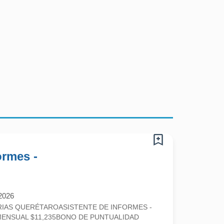
encia MacStore.-
ormes -
2026
IAS QUERÉTAROASISTENTE DE INFORMES -
NSUAL $11,235BONO DE PUNTUALIDAD