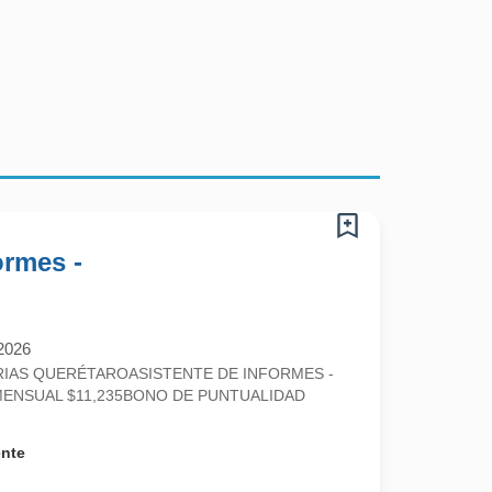
encia MacStore.-
ormes -
2026
IAS QUERÉTAROASISTENTE DE INFORMES -
NSUAL $11,235BONO DE PUNTUALIDAD
ente