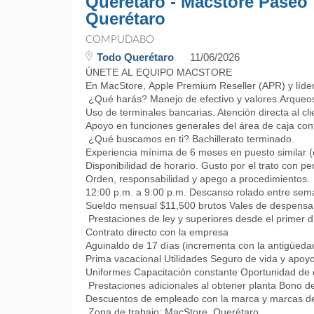
Querétaro - Macstore Paseo
Querétaro
COMPUDABO
Todo Querétaro
11/06/2026
ÚNETE AL EQUIPO MACSTORE
En MacStore, Apple Premium Reseller (APR) y líder
¿Qué harás? Manejo de efectivo y valores.Arqueos 
Uso de terminales bancarias. Atención directa al cl
Apoyo en funciones generales del área de caja co
¿Qué buscamos en ti? Bachillerato terminado.
Experiencia mínima de 6 meses en puesto similar (c
Disponibilidad de horario. Gusto por el trato con p
Orden, responsabilidad y apego a procedimientos.
12:00 p.m. a 9:00 p.m. Descanso rolado entre s
Sueldo mensual $11,500 brutos Vales de despensa
Prestaciones de ley y superiores desde el primer d
Contrato directo con la empresa
Aguinaldo de 17 días (incrementa con la antigüeda
Prima vacacional Utilidades Seguro de vida y apoyo
Uniformes Capacitación constante Oportunidad de c
Prestaciones adicionales al obtener planta Bono d
Descuentos de empleado con la marca y marcas de
Zona de trabajo: MacStore Querétaro