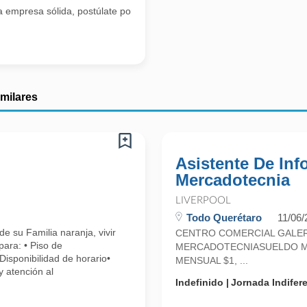
na empresa sólida, postúlate por este medio y forma parte de la experi
imilares
Asistente De Inf
Mercadotecnia
LIVERPOOL
Todo Querétaro
11/06/
e su Familia naranja, vivir
CENTRO COMERCIAL GALER
para: • Piso de
MERCADOTECNIASUELDO ME
Disponibilidad de horario•
MENSUAL $1, ...
y atención al
Indefinido
Jornada Indifer