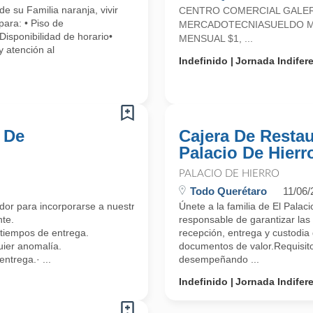
e su Familia naranja, vivir
CENTRO COMERCIAL GALER
para: • Piso de
MERCADOTECNIASUELDO ME
Disponibilidad de horario•
MENSUAL $1, ...
y atención al
Indefinido
Jornada Indifer
 De
Cajera De Restau
Palacio De Hierr
PALACIO DE HIERRO
Todo Querétaro
11/06/
r para incorporarse a nuestro equipo en nuestra sede principal.
Únete a la familia de El Pala
nte.
responsable de garantizar las
 tiempos de entrega.
recepción, entrega y custodia
quier anomalía.
documentos de valor.Requisito
ntrega.· ...
desempeñando ...
Indefinido
Jornada Indifer