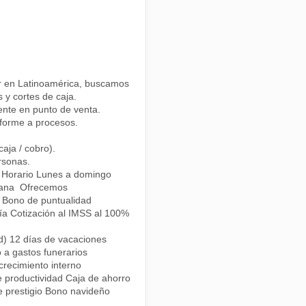
 en Latinoamérica, buscamos Cajero/a con enfoque en orden, responsabi
y cortes de caja.
iente en punto de venta.
nforme a procesos.
aja / cobro).
ersonas.
 Horario Lunes a domingo
emana Ofrecemos
 Bono de puntualidad
ía Cotización al IMSS al 100%
d) 12 días de vacaciones
 a gastos funerarios
recimiento interno
e productividad Caja de ahorro
 prestigio Bono navideño