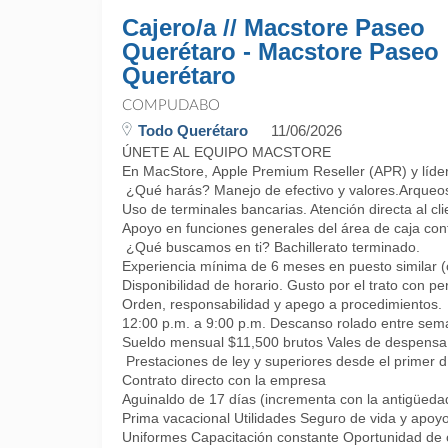
Cajero/a // Macstore Paseo
Querétaro - Macstore Paseo
Querétaro
COMPUDABO
Todo Querétaro
11/06/2026
ÚNETE AL EQUIPO MACSTORE
En MacStore, Apple Premium Reseller (APR) y líder
¿Qué harás? Manejo de efectivo y valores.Arqueos 
Uso de terminales bancarias. Atención directa al cl
Apoyo en funciones generales del área de caja co
¿Qué buscamos en ti? Bachillerato terminado.
Experiencia mínima de 6 meses en puesto similar (c
Disponibilidad de horario. Gusto por el trato con p
Orden, responsabilidad y apego a procedimientos.
12:00 p.m. a 9:00 p.m. Descanso rolado entre s
Sueldo mensual $11,500 brutos Vales de despensa
Prestaciones de ley y superiores desde el primer d
Contrato directo con la empresa
Aguinaldo de 17 días (incrementa con la antigüeda
Prima vacacional Utilidades Seguro de vida y apoyo
Uniformes Capacitación constante Oportunidad de c