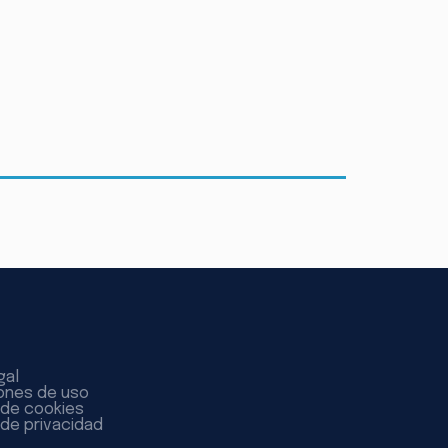
gal
ones de uso
a de cookies
 de privacidad