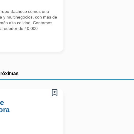
upo Bachoco somos una
na y multinegocios, con más de
 más alta calidad. Contamos
alrededor de 40,000
próximas
De
ora