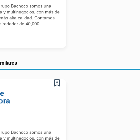
upo Bachoco somos una
na y multinegocios, con más de
 más alta calidad. Contamos
alrededor de 40,000
imilares
De
ora
upo Bachoco somos una
na y multinegocios, con más de