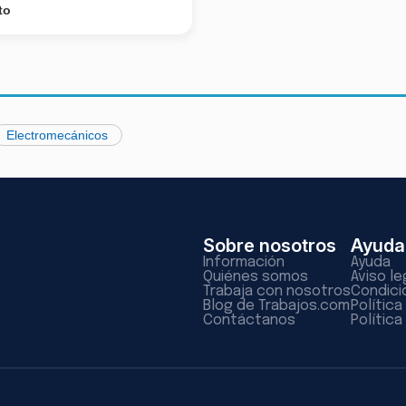
to
Electromecánicos
Sobre nosotros
Ayuda
Información
Ayuda
Quiénes somos
Aviso le
Trabaja con nosotros
Condici
Blog de Trabajos.com
Polític
Contáctanos
Política