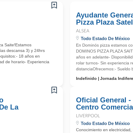
Ayudante Genera
Pizza Plaza Satel
ALSEA
Todo Estado De México
aza Saite!Estamos
En Dominós pizza estamos 
ías descansa 3) y 24hrs
DOMINOS PIZZA PLAZA SAITE R
quisitos:- 18 años en
años en adelante- Disponibilid
ad de horario- Experiencia
rolar turnos- Sin experiencia 
distanciaOfrecemos:- Sueldo b
Indefinido
Jornada Indifer
o
Oficial General 
 De La
Centro Comercia
LIVERPOOL
Todo Estado De México
Conocimiento en electricidad, 