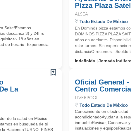
Pizza Plaza Satel
ALSEA
Todo Estado De México
aza Saite!Estamos
En Dominós pizza estamos 
ías descansa 3) y 24hrs
DOMINOS PIZZA PLAZA SAITE R
quisitos:- 18 años en
años en adelante- Disponibilid
ad de horario- Experiencia
rolar turnos- Sin experiencia 
distanciaOfrecemos:- Sueldo b
Indefinido
Jornada Indifer
o
Oficial General 
 De La
Centro Comercia
LIVERPOOL
Todo Estado De México
Conocimiento en electricidad, 
acondicionadoAyudar a la repa
tor de la salud en México,
inmuebleRevisar, Conservar y 
Estamos en búsqueda de tú
instalaciones y equiposReali
de la HaciendaTURNO: FINES