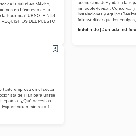
acondicionadoAyudar a la repa
tor de la salud en México,
inmuebleRevisar, Conservar y 
Estamos en búsqueda de tú
instalaciones y equiposReali
de la HaciendaTURNO: FINES
fallasVerificar que los equipos,
0pm REQUISITOS DEL PUESTO
Indefinido
Jornada Indifer
ortante empresa en el sector
cionista de Plan para unirse
alnepantla· ¿Qué necesitas
). Experiencia mínima de 1 ...