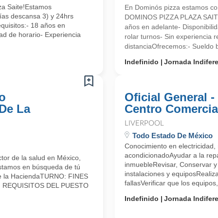
aza Saite!Estamos
En Dominós pizza estamos 
ías descansa 3) y 24hrs
DOMINOS PIZZA PLAZA SAITE R
quisitos:- 18 años en
años en adelante- Disponibilid
ad de horario- Experiencia
rolar turnos- Sin experiencia 
distanciaOfrecemos:- Sueldo b
Indefinido
Jornada Indifer
o
Oficial General 
 De La
Centro Comercia
LIVERPOOL
Todo Estado De México
Conocimiento en electricidad, 
acondicionadoAyudar a la repa
tor de la salud en México,
inmuebleRevisar, Conservar y 
Estamos en búsqueda de tú
instalaciones y equiposReali
de la HaciendaTURNO: FINES
fallasVerificar que los equipos,
0pm REQUISITOS DEL PUESTO
Indefinido
Jornada Indifer