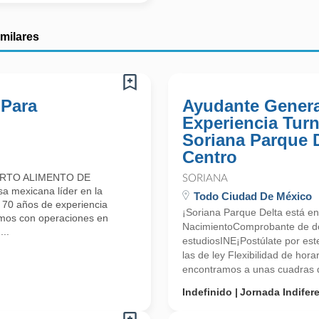
imilares
 Para
Ayudante Genera
Experiencia Tur
Soriana Parque 
Centro
ARTO ALIMENTO DE
SORIANA
mexicana líder en la
Todo Ciudad De México
e 70 años de experiencia
¡Soriana Parque Delta está en
amos con operaciones en
NacimientoComprobante de d
..
estudiosINE¡Postúlate por es
las de ley Flexibilidad de hor
encontramos a unas cuadras de
Indefinido
Jornada Indifer