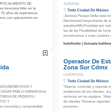
ARTO ALIMENTO DE
SORIANA
mexicana líder en la
Todo Ciudad De México
e 70 años de experiencia
¡Soriana Parque Delta está en
amos con operaciones en
NacimientoComprobante de d
..
estudiosINE¡Postúlate por es
las de ley Flexibilidad de hor
encontramos a unas cuadras de
Indefinido
Jornada Indifer
Operador De Est
ida
Zona Sur Cdmx
LIVERPOOL
Todo Ciudad De México
NOS//BENEFICIOS Y
*Operar, controlar y reportar 
CIASAN PABLO FARMACIA te
incidencias de los clientes, a
 ENTREGA DE PEDIDOS /
servicios en los equipos. *Ate
TIZ Y
de clientes *Generar reportes 
a concluida y comprobable
procesos ...