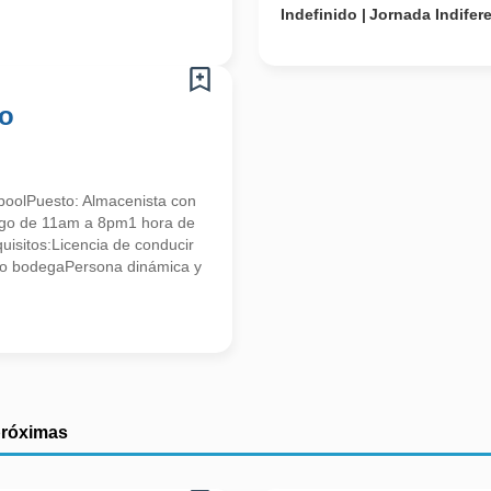
Indefinido
Jornada Indifer
co
poolPuesto: Almacenista con
ingo de 11am a 8pm1 hora de
isitos:Licencia de conducir
o bodegaPersona dinámica y
próximas