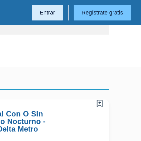
Entrar
Regístrate gratis
l Con O Sin
no Nocturno -
Delta Metro