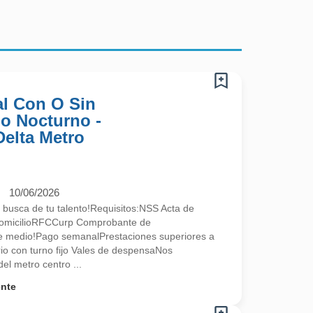
l Con O Sin
no Nocturno -
Delta Metro
10/06/2026
 busca de tu talento!Requisitos:NSS Acta de
omicilioRFCCurp Comprobante de
te medio!Pago semanalPrestaciones superiores a
ario con turno fijo Vales de despensaNos
l metro centro ...
ente