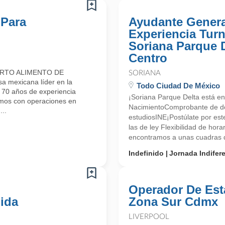
 Para
Ayudante Genera
Experiencia Tur
Soriana Parque 
Centro
ARTO ALIMENTO DE
SORIANA
mexicana líder en la
Todo Ciudad De México
e 70 años de experiencia
¡Soriana Parque Delta está en
amos con operaciones en
NacimientoComprobante de d
..
estudiosINE¡Postúlate por es
las de ley Flexibilidad de hor
encontramos a unas cuadras de
Indefinido
Jornada Indifer
Operador De Est
ida
Zona Sur Cdmx
LIVERPOOL