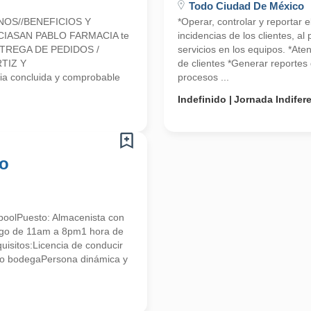
Todo Ciudad De México
NOS//BENEFICIOS Y
*Operar, controlar y reportar 
CIASAN PABLO FARMACIA te
incidencias de los clientes, a
 ENTREGA DE PEDIDOS /
servicios en los equipos. *Ate
TIZ Y
de clientes *Generar reportes 
a concluida y comprobable
procesos ...
Indefinido
Jornada Indifer
co
poolPuesto: Almacenista con
ingo de 11am a 8pm1 hora de
isitos:Licencia de conducir
o bodegaPersona dinámica y