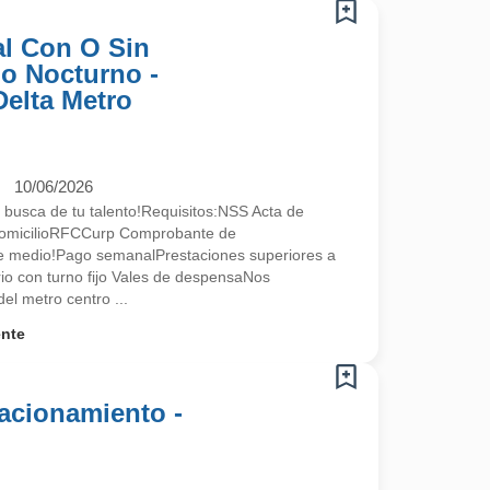
l Con O Sin
no Nocturno -
Delta Metro
10/06/2026
 busca de tu talento!Requisitos:NSS Acta de
omicilioRFCCurp Comprobante de
te medio!Pago semanalPrestaciones superiores a
ario con turno fijo Vales de despensaNos
l metro centro ...
ente
acionamiento -