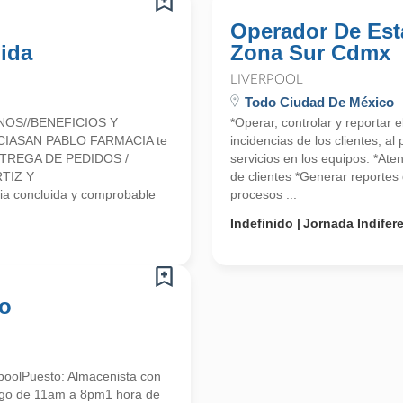
Operador De Est
ida
Zona Sur Cdmx
LIVERPOOL
Todo Ciudad De México
NOS//BENEFICIOS Y
*Operar, controlar y reportar 
CIASAN PABLO FARMACIA te
incidencias de los clientes, a
 ENTREGA DE PEDIDOS /
servicios en los equipos. *Ate
TIZ Y
de clientes *Generar reportes 
a concluida y comprobable
procesos ...
Indefinido
Jornada Indifer
co
poolPuesto: Almacenista con
ingo de 11am a 8pm1 hora de