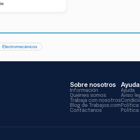
to
Electromecánicos
Sobre nosotros
Ayuda
Información
Ayuda
Quiénes somos
Aviso le
Trabaja con nosotros
Condici
Blog de Trabajos.com
Polític
Contáctanos
Política