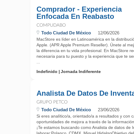
Comprador - Experiencia
Enfocada En Reabasto
COMPUDABO
Todo Ciudad De México
12/06/2026
MacStore es líder en Latinoamérica en la distribuci
Apple. (APR Apple Premium Reseller). Únete al mej
la diferencia en tu vida profesional. En MacStore re
necesaria para tu puesto y la experiencia que te s
...
Indefinido
Jornada Indiferente
Analista De Datos De Invent
GRUPO PETCO
Todo Ciudad De México
23/06/2026
Si eres analítico/a, orientado/a a resultados y con
oportunidades de mejora a través de la información.
¡Te estamos buscando como Analista de datos de I
laborar:Polanco, CDMX, Miguel HidalgoObjetivo del