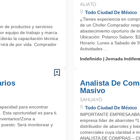
ALIATO
Todo Ciudad De México
¿Tienes experiencia en comp
de un Chofer Comprador respo
ón de productos y servicios
abastecimiento oportuno de in
or equipo de trabajo y marca
Ubicación: Polanco Salario:
cibirás la capacitación técnica
Horario: Lunes a Sabado de 
ervirá de por vida. Comprador
Actividades ...
Indefinido
Jornada Indifer
arios
Analista De Co
Masivo
SAHUAYO
 capacidad para encontrar
Todo Ciudad De México
 Esta oportunidad es para ti.
IMPORTANTE EMPRESA ABAR
nventarios!Zona a
empresa líder de abarrotes º1 
 puesto: Será monitorear y
distribuidor de abarrotes y b
comerciales cuya claridad e in
ANALISTA DE COMPRAS – C