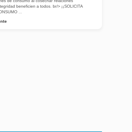
ienes de consumo al cosechar relaciones
tegridad beneficien a todos. br/> ¡¡SOLICITA
ONSUMO ...
ente