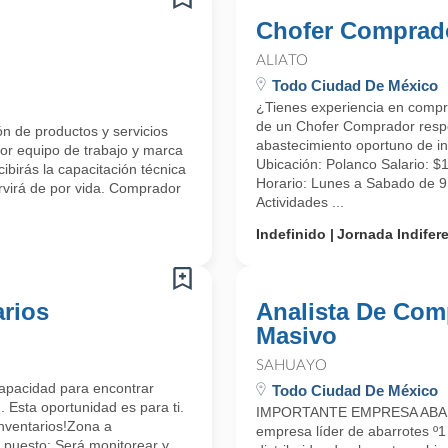
Chofer Comprad
ALIATO
Todo Ciudad De México
¿Tienes experiencia en comp
de un Chofer Comprador respo
ón de productos y servicios
abastecimiento oportuno de in
or equipo de trabajo y marca
Ubicación: Polanco Salario:
cibirás la capacitación técnica
Horario: Lunes a Sabado de 
ervirá de por vida. Comprador
Actividades ...
Indefinido
Jornada Indifer
arios
Analista De Co
Masivo
SAHUAYO
 capacidad para encontrar
Todo Ciudad De México
 Esta oportunidad es para ti.
IMPORTANTE EMPRESA ABAR
nventarios!Zona a
empresa líder de abarrotes º1 
 puesto: Será monitorear y