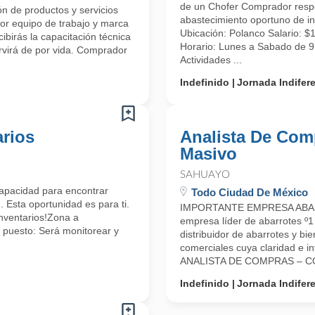
de un Chofer Comprador respo
ón de productos y servicios
abastecimiento oportuno de in
or equipo de trabajo y marca
Ubicación: Polanco Salario:
cibirás la capacitación técnica
Horario: Lunes a Sabado de 
ervirá de por vida. Comprador
Actividades ...
Indefinido
Jornada Indifer
arios
Analista De Co
Masivo
SAHUAYO
 capacidad para encontrar
Todo Ciudad De México
 Esta oportunidad es para ti.
IMPORTANTE EMPRESA ABAR
nventarios!Zona a
empresa líder de abarrotes º1 
 puesto: Será monitorear y
distribuidor de abarrotes y b
comerciales cuya claridad e in
ANALISTA DE COMPRAS – C
Indefinido
Jornada Indifer