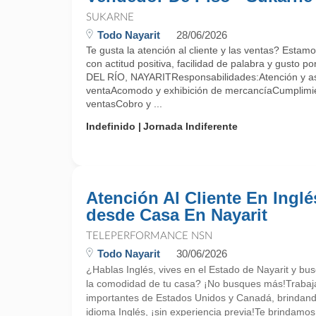
SUKARNE
Todo Nayarit
28/06/2026
Te gusta la atención al cliente y las ventas? Esta
con actitud positiva, facilidad de palabra y gusto p
DEL RÍO, NAYARITResponsabilidades:Atención y ase
ventaAcomodo y exhibición de mercancíaCumplimi
ventasCobro y ...
Indefinido
Jornada Indiferente
Atención Al Cliente En Inglé
desde Casa En Nayarit
TELEPERFORMANCE NSN
Todo Nayarit
30/06/2026
¿Hablas Inglés, vives en el Estado de Nayarit y bu
la comodidad de tu casa? ¡No busques más!Trabaj
importantes de Estados Unidos y Canadá, brindando
idioma Inglés, ¡sin experiencia previa!Te brindam