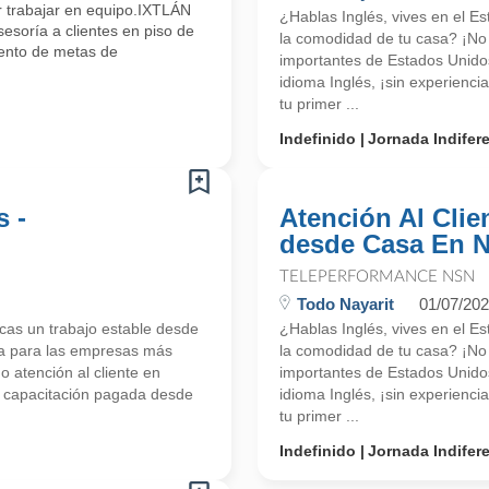
or trabajar en equipo.IXTLÁN
¿Hablas Inglés, vives en el E
soría a clientes en piso de
la comodidad de tu casa? ¡N
ento de metas de
importantes de Estados Unidos
idioma Inglés, ¡sin experienc
tu primer ...
Indefinido
Jornada Indifer
s -
Atención Al Clien
desde Casa En N
TELEPERFORMANCE NSN
Todo Nayarit
01/07/20
scas un trabajo estable desde
¿Hablas Inglés, vives en el E
a para las empresas más
la comodidad de tu casa? ¡N
 atención al cliente en
importantes de Estados Unidos
os capacitación pagada desde
idioma Inglés, ¡sin experienc
tu primer ...
Indefinido
Jornada Indifer