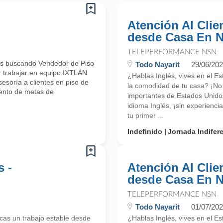
Atención Al Clien
desde Casa En N
TELEPERFORMANCE NSN
mos buscando Vendedor de Piso
Todo Nayarit
29/06/20
or trabajar en equipo.IXTLÁN
¿Hablas Inglés, vives en el E
soría a clientes en piso de
la comodidad de tu casa? ¡N
ento de metas de
importantes de Estados Unidos
idioma Inglés, ¡sin experienc
tu primer ...
Indefinido
Jornada Indifer
s -
Atención Al Clien
desde Casa En N
TELEPERFORMANCE NSN
Todo Nayarit
01/07/20
scas un trabajo estable desde
¿Hablas Inglés, vives en el E