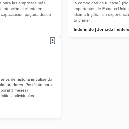
a para las empresas más
la comodidad de tu casa? ¡N
 atención al cliente en
importantes de Estados Unidos
os capacitación pagada desde
idioma Inglés, ¡sin experienc
tu primer ...
Indefinido
Jornada Indifer
 años de historia impulsando
colaboradores. Postúlate para
emporal 3 meses)
ditos individuales.