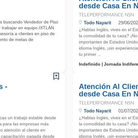
desde Casa En N
TELEPERFORMANCE NSN
mos buscando Vendedor de Piso
Todo Nayarit
29/06/20
or trabajar en equipo.IXTLÁN
¿Hablas Inglés, vives en el E
soría a clientes en piso de
la comodidad de tu casa? ¡N
ento de metas de
importantes de Estados Unidos
idioma Inglés, ¡sin experienc
tu primer ...
Indefinido
Jornada Indifer
s -
Atención Al Clien
desde Casa En N
TELEPERFORMANCE NSN
Todo Nayarit
01/07/20
scas un trabajo estable desde
¿Hablas Inglés, vives en el E
a para las empresas más
la comodidad de tu casa? ¡N
 atención al cliente en
importantes de Estados Unidos
os capacitación pagada desde
idioma Inglés, ¡sin experienc