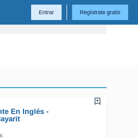
Entrar
Regístrate gratis
te En Inglés -
ayarit
26